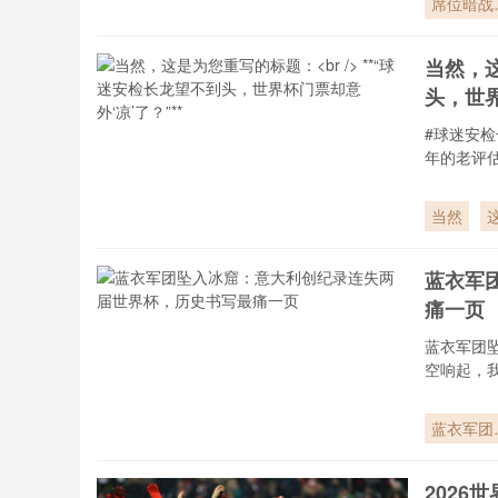
席位暗战
2026世界
杯的扩军
当然，这
辑、势力
头，世界
组与权力
力
#球迷安
年的老评
当然
<
蓝衣军
痛一页
蓝衣军团
空响起，
蓝衣军团
入冰窟：
大利创纪
2026