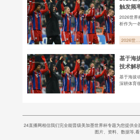
连失两届
触发频
界杯
2026世
析作为一
2026世界
杯半自动
位技术实
基于海
效能评估
技术解
基于104
赛事判罚
基于海拔
发频率的
深耕体育
维解析
基于海拔
态数据实
优化胎压
“基于临
——2026
24直播网相信我们完全能晋级美加墨世界杯专题为您提供
世界杯比
临界进球
图片、资料、数据等,看
用球关键
三十年的
术解析