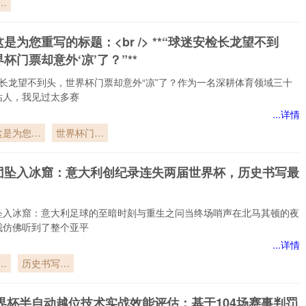
：
逻
是为您重写的标题：<br /> **“球迷安检长龙望不到
重
杯门票却意外‘凉’了？”**
角
检长龙望不到头，世界杯门票却意外“凉”了？作为一名深耕体育领域三十
估人，我见过太多赛
...详情
这是为您重
世界杯门票
写的标题：
却意
br /> **“球
外‘凉’了？”**
团坠入冰窟：意大利创纪录连失两届世界杯，历史书写最
迷安检长龙
望不到头
坠入冰窟：意大利足球的至暗时刻与重生之问当终场哨声在北马其顿的夜
我仿佛听到了整个亚平
...详情
坠
历史书写最
意
痛一页
录
世界杯半自动越位技术实战效能评估：基于104场赛事判罚