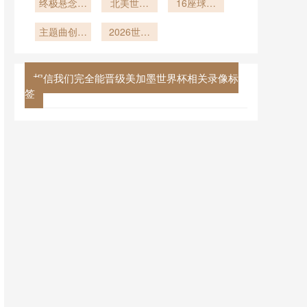
超短周期备
水平的即时
终极悬念留
调校：北美
北美世界
16座球场
全面铺开
战方案深度
波动：
到加时
世界杯备战
杯：欧洲
草皮品种从
主题曲创作
2026年北
解析
中的物理变
2026世界
16席中东
百慕大到黑
美世界杯备
幕后
欧与西欧球
杯绝唱：传
量
麦草的过
战启示
队的占比变
奇用最后一
渡：北美世
化深度解析
球写下完美
界杯前瞻
相信我们完全能晋级美加墨世界杯相关录像标
句点
签