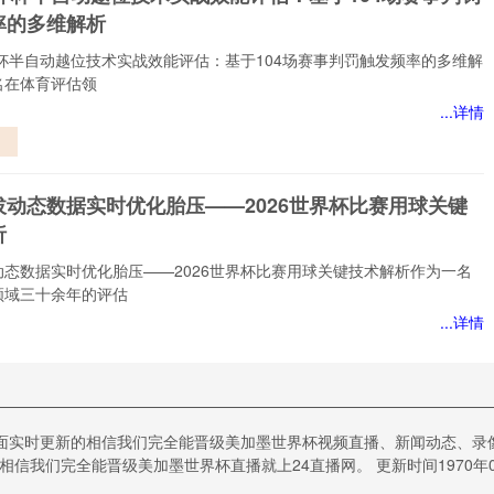
世
率的多维解析
界杯半自动越位技术实战效能评估：基于104场赛事判罚触发频率的多维解
名在体育评估领
...详情
越
战
拔动态数据实时优化胎压——2026世界杯比赛用球关键
：
析
场
触
动态数据实时优化胎压——2026世界杯比赛用球关键技术解析作为一名
多
领域三十余年的评估
...详情
动
时
界进球效率模型解析2026世界杯季军战胜负概率”
全面实时更新的相信我们完全能晋级美加墨世界杯视频直播、新闻动态、录
赛
效率模型下的季军战：一场数据与情感的博弈作为一名深耕体育评估领域
相信我们完全能晋级美加墨世界杯直播就上24直播网。 更新时间1970年01月
技
老观察者，我见证过太