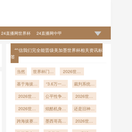
24直播网世界杯
24直播网中甲
相信我们完全能晋级美加墨世界杯相关资讯标
签
当然
世界杯门票
2026世界
却意
杯半自动越
基于海拔动
外‘凉’了？”**
“3.6万一张
位技术实战
裁判系统面
态数据实时
决赛票
效能评估：
临“高压熔
2026世界
优化胎压
公平性争议
基于104场
2026世界
断”考验
杯点球新规
——2026
引爆足坛
赛事判罚触
杯战术轴
世界杯比赛
2026世界
首秀：
炫酷机身震
发频率的多
心：各队核
还是旧神话
用球关键技
ABBA制登
杯“双日双
撼全球
维解析
心球员的权
续写？
术解析
跨海拔赛事
赛”：球队
场
墨西哥高原
重博弈与体
2026世界
极限恢复与
中球员血氧
球场的气压
杯环保行动
系重构