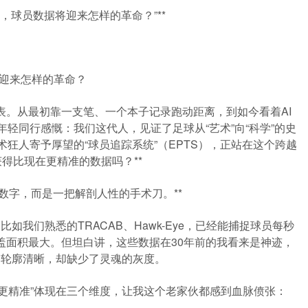
’之下，球员数据将迎来怎样的革命？”**
将迎来怎样的革命？
表。从最初靠一支笔、一个本子记录跑动距离，到如今看着AI
轻同行感慨：我们这代人，见证了足球从“艺术”向“科学”的史
术狂人寄予厚望的“球员追踪系统”（EPTS），正站在这个跨越
得比现在更精准的数据吗？**
的数字，而是一把解剖人性的手术刀。**
如我们熟悉的TRACAB、Hawk-Eye，已经能捕捉球员每秒
盖面积最大。但坦白讲，这些数据在30年前的我看来是神迹，
，轮廓清晰，却缺少了灵魂的灰度。
它的“更精准”体现在三个维度，让我这个老家伙都感到血脉偾张：