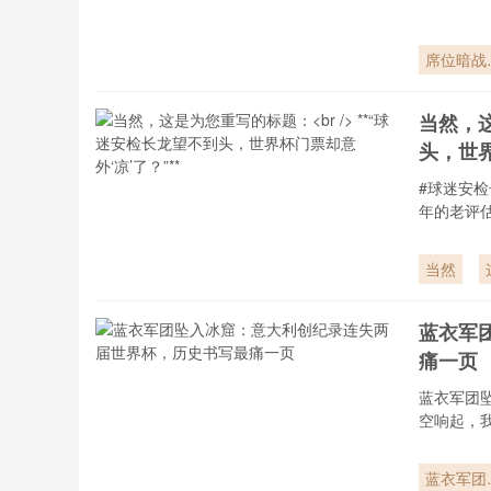
席位暗战
2026世
杯的扩军
当然，这
辑、势力
头，世界
组与权力
力
#球迷安
年的老评
当然
蓝衣军
痛一页
蓝衣军团
空响起，
蓝衣军团