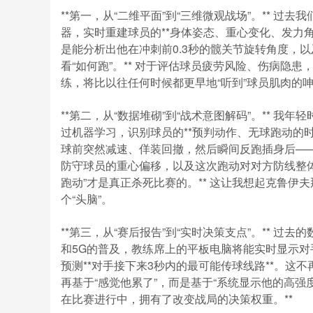
**第一，从“二维平面”到“三维微观战场”。** 
器，实时重建球员的**身体姿态、重心变化、发力角
是能分析出他在冲刺前0.3秒的髋关节旋转角度，以
看“如何跑”。** 对于评估球员疲劳风险、伤病隐
练，将比以往任何时候都更早地“听到”球员肌肉的
**第二，从“数据堆砌”到“战术意图解码”。** 
过机器学习，识别球员的**预判动作、无球跑动的时
球前突然减速、佯装回撤，然后瞬间反跑插身后——
防守球员的重心偏移，以及这次跑动对对方防线整体
跑动”才是真正杀死比赛的。** 这让我想起克鲁伊夫
个“头脑”。
**第三，从“赛后报告”到“实时决策支点”。** 过
和5G的普及，教练席上的平板电脑将能实时显示对手的
预测**对手接下来3秒内的最可能传球线路**。
再基于“感觉他累了”，而是基于“系统显示他的高强度
在比赛进行中，拥有了改变战局的决策权重。**