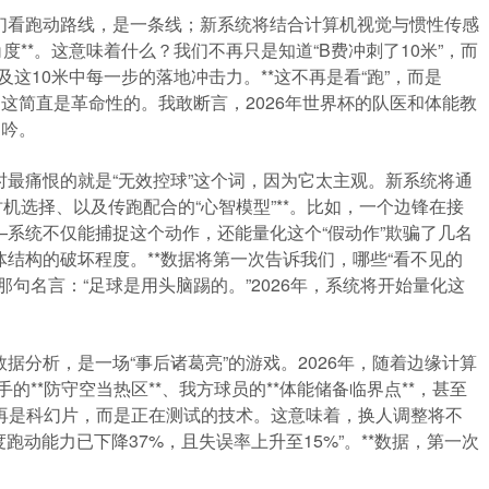
过去我们看跑动路线，是一条线；新系统将结合计算机视觉与惯性传感
度**。这意味着什么？我们不再只是知道“B费冲刺了10米”，而
及这10米中每一步的落地冲击力。**这不再是看“跑”，而是
患，这简直是革命性的。我敢断言，2026年世界杯的队医和体能教
呻吟。
我年轻时最痛恨的就是“无效控球”这个词，因为它太主观。新系统将通
机选择、以及传跑配合的“心智模型”**。比如，一个边锋在接
系统不仅能捕捉这个动作，还能量化这个“假动作”欺骗了几名
结构的破坏程度。**数据将第一次告诉我们，哪些“看不见的
那句名言：“足球是用头脑踢的。”2026年，系统将开始量化这
去的数据分析，是一场“事后诸葛亮”的游戏。2026年，随着边缘计算
**防守空当热区**、我方球员的**体能储备临界点**，甚至
这不再是科幻片，而是正在测试的技术。这意味着，换人调整将不
跑动能力已下降37%，且失误率上升至15%”。**数据，第一次