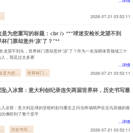
...详情
：
2026-07-21 03:52:11
界
逻
是为您重写的标题：<br /> **“球迷安检长龙望不到
重
杯门票却意外‘凉’了？”**
角
检长龙望不到头，世界杯门票却意外“凉”了？作为一名深耕体育领域三十
估人，我见过太多赛
...详情
这是为您重
世界杯门票
2026-07-21 03:52:11
写的标题：
却意
<br /> **“球
外‘凉’了？”**
团坠入冰窟：意大利创纪录连失两届世界杯，历史书写最
迷安检长龙
望不到头
坠入冰窟：意大利足球的至暗时刻与重生之问当终场哨声在北马其顿的夜
我仿佛听到了整个亚平
...详情
坠
历史书写最
2026-07-21 03:52:11