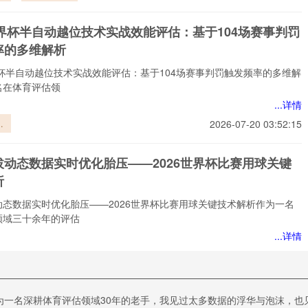
意
痛一页
录
世界杯半自动越位技术实战效能评估：基于104场赛事判罚
世
率的多维解析
界杯半自动越位技术实战效能评估：基于104场赛事判罚触发频率的多维解
名在体育评估领
...详情
界
2026-07-20 03:52:15
越
战
拔动态数据实时优化胎压——2026世界杯比赛用球关键
：
析
场
触
动态数据实时优化胎压——2026世界杯比赛用球关键技术解析作为一名
多
领域三十余年的评估
...详情
动
2026-07-20 03:52:15
时
压
界进球效率模型解析2026世界杯季军战胜负概率”
6
为一名深耕体育评估领域30年的老手，我见过太多数据的浮华与泡沫，也