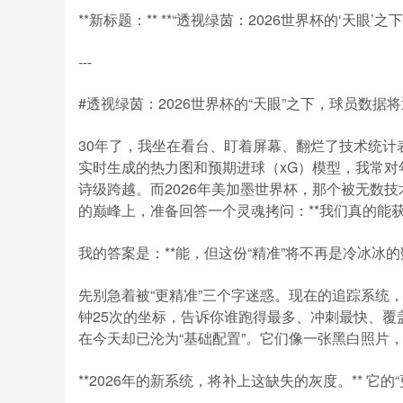
**新标题：** **“透视绿茵：2026世界杯的‘天眼
---
#透视绿茵：2026世界杯的“天眼”之下，球员数据
30年了，我坐在看台、盯着屏幕、翻烂了技术统计
实时生成的热力图和预期进球（xG）模型，我常对年
诗级跨越。而2026年美加墨世界杯，那个被无数技
的巅峰上，准备回答一个灵魂拷问：**我们真的能获
我的答案是：**能，但这份“精准”将不再是冷冰冰
先别急着被“更精准”三个字迷惑。现在的追踪系统，比
钟25次的坐标，告诉你谁跑得最多、冲刺最快、覆
在今天却已沦为“基础配置”。它们像一张黑白照片
**2026年的新系统，将补上这缺失的灰度。** 