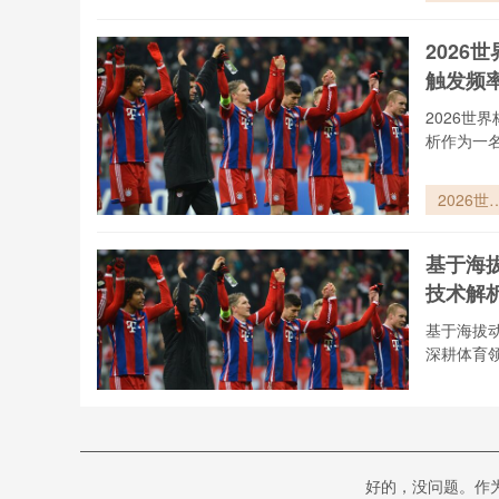
入冰窟：
大利创纪
2026
连失两届
触发频
界杯
2026世
析作为一
2026世
杯半自动
位技术实
基于海
效能评估
技术解
基于104
赛事判罚
基于海拔
发频率的
深耕体育
维解析
基于海拔
态数据实
优化胎
“基于临
——202
好的，没问题。作